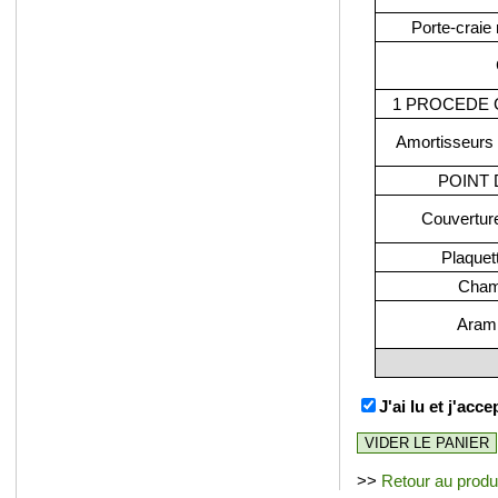
Porte-craie
1 PROCEDE 
Amortisseurs 
POINT D
Couverture
Plaquet
Champ
Aramit
J'ai lu et j'acc
>>
Retour au produ