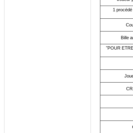
1 procéd
Cou
Bille 
"POUR ETRE
Jou
CR